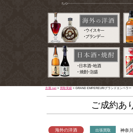
古酒.net
>
買取実績
>
GRAND EMPEREUR/グランドエンペ
ご成約あ
海外の洋酒
神奈
出張買取