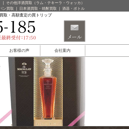
）
|
その他洋酒買取（ラム・テキーラ・ウォッカ）
パン買取
|
日本酒買取・焼酎買取
|
酒器・ボトル
酒買取・高額査定の買トリップ
お客様の声
会社案内