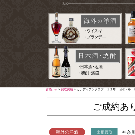
古酒.net
>
買取実績
>
カナディアンクラブ １２年 旧ボトル 
ご成約あ
海外の洋酒
神奈
出張買取