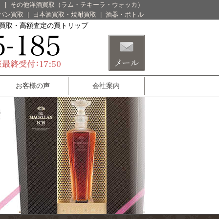
）
|
その他洋酒買取（ラム・テキーラ・ウォッカ）
パン買取
|
日本酒買取・焼酎買取
|
酒器・ボトル
酒買取・高額査定の買トリップ
お客様の声
会社案内