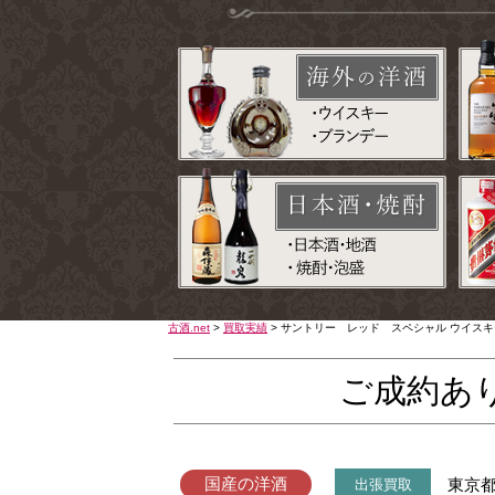
古酒.net
>
買取実績
>
サントリー レッド スペシャル ウイス
ご成約あ
国産の洋酒
東京
出張買取