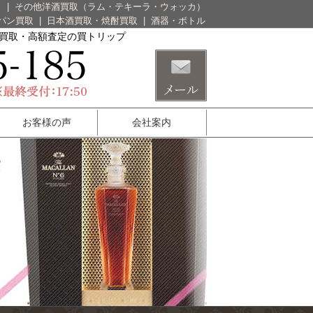
）
|
その他洋酒買取（ラム・テキーラ・ウォッカ）
パン買取
|
日本酒買取・焼酎買取
|
酒器・ボトル
酒買取・高額査定の買トリップ
お客様の声
会社案内