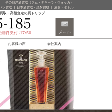
）
|
その他洋酒買取（ラム・テキーラ・ウォッカ）
パン買取
|
日本酒買取・焼酎買取
|
酒器・ボトル
酒買取・高額査定の買トリップ
お客様の声
会社案内