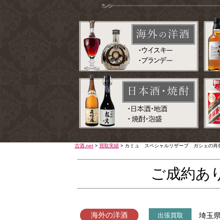
古酒.net
>
買取実績
>
カミュ スペシャルリザーブ ガシェの肖像 
ご成約あ
海外の洋酒
埼玉
出張買取