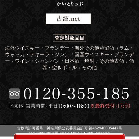
査定対象品目
海外ウイスキー・ブランデー
海外その他蒸留酒（ラム・
/
ウォッカ・テキーラ・ジン）
国産ウイスキー・ブランデ
/
ー
ワイン・シャンパン
日本酒・焼酎
その他古酒
酒
/
/
/
/
器・空きボトル
その他
/
古物商許可番号：神奈川県公安委員会許可 第452940005447号
copyright© 2018 買Trip Co.,Ltd. ALL Rights Reserved.