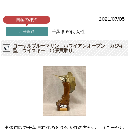
2021/07/05
国産の洋酒
千葉県
60代
女性
出張買取
ローヤルブルーマリン ハワイアンオープン カジキ
型 ウイスキー 出張買取り。
出張買取で千葉県在住の６０代女性の方から、（ローヤル