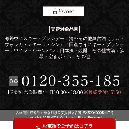
査定対象品目
海外ウイスキー・ブランデー
海外その他蒸留酒（ラム・
/
ウォッカ・テキーラ・ジン）
国産ウイスキー・ブランデ
/
ー
ワイン・シャンパン
日本酒・焼酎
その他古酒
酒
/
/
/
/
器・空きボトル
その他
/
古物商許可番号：神奈川県公安委員会許可 第452940005447号
copyright© 2018 買Trip Co.,Ltd. ALL Rights Reserved.
お電話でご予約はコチラ