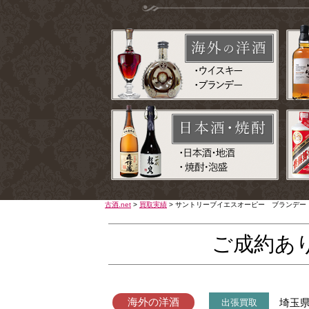
古酒.net
>
買取実績
>
サントリーブイエスオーピー ブランデー 
ご成約あ
海外の洋酒
埼玉
出張買取