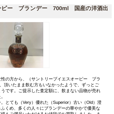
ピー ブランデー 700ml 国産の洋酒出
女性の方から、（サントリーブイエスオーピー ブラ
）を、頂いたまま飲む方もいなかったようで、ずっとご
ようです。ご提示した査定額に、飲まない品物が売れ
た。
ても（Very）優れた（Superior）古い（Old）澄
性をふくめ、多くの人々にブランデーの華やかで優美な