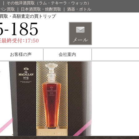
）
|
その他洋酒買取（ラム・テキーラ・ウォッカ）
パン買取
|
日本酒買取・焼酎買取
|
酒器・ボトル
酒買取・高額査定の買トリップ
お客様の声
会社案内