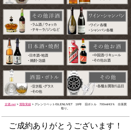
古酒.net
>
買取実績
>
グレンリベット/GLENLIVET 18年 旧ボトル 700ml/43％ 出張買
取り。
ご成約ありがとうございます！