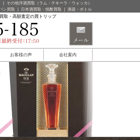
）
|
その他洋酒買取（ラム・テキーラ・ウォッカ）
パン買取
|
日本酒買取・焼酎買取
|
酒器・ボトル
酒買取・高額査定の買トリップ
お客様の声
会社案内