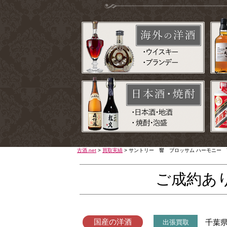
古酒.net
>
買取実績
>
サントリー 響 ブロッサム ハーモニー 7
ご成約あ
国産の洋酒
千葉
出張買取