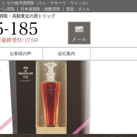
）
|
その他洋酒買取（ラム・テキーラ・ウォッカ）
パン買取
|
日本酒買取・焼酎買取
|
酒器・ボトル
酒買取・高額査定の買トリップ
お客様の声
会社案内