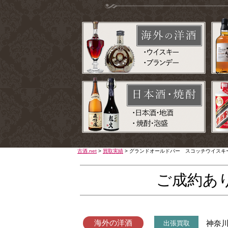
古酒.net
>
買取実績
>
グランドオールドパー スコッチウイスキ
ご成約あ
海外の洋酒
神奈
出張買取