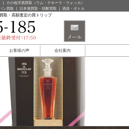
）
|
その他洋酒買取（ラム・テキーラ・ウォッカ）
パン買取
|
日本酒買取・焼酎買取
|
酒器・ボトル
酒買取・高額査定の買トリップ
お客様の声
会社案内