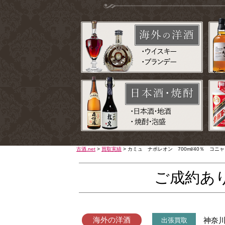
古酒.net
>
買取実績
>
カミュ ナポレオン 700ml/40％ コ
ご成約あ
海外の洋酒
神奈
出張買取