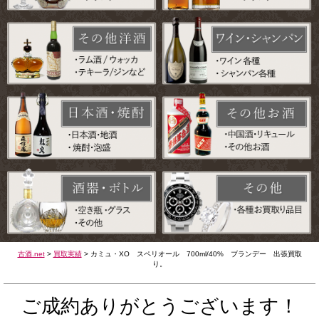
古酒.net
>
買取実績
>
カミュ・XO スペリオール 700ml/40% ブランデー 出張買取
り。
ご成約ありがとうございます！