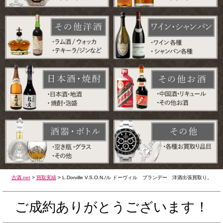
古酒.net
>
買取実績
>
L.Dorville V.S.O.N./ル ドーヴィル ブランデー 洋酒出張買取り。
ご成約ありがとうございます！