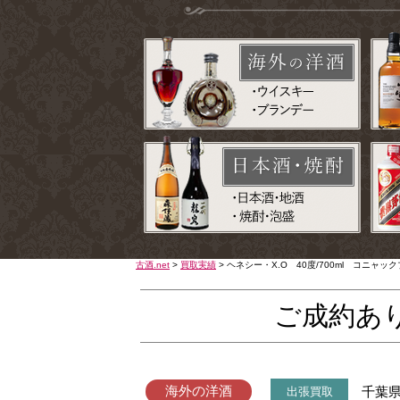
古酒.net
>
買取実績
>
ヘネシー・X.O 40度/700ml コニャ
ご成約あ
海外の洋酒
千葉
出張買取