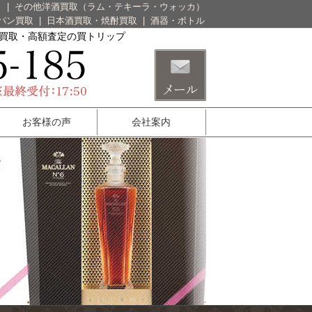
）
|
その他洋酒買取（ラム・テキーラ・ウォッカ）
パン買取
|
日本酒買取・焼酎買取
|
酒器・ボトル
酒買取・高額査定の買トリップ
お客様の声
会社案内