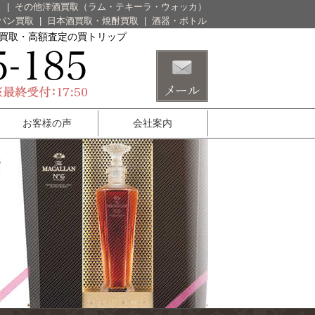
）
|
その他洋酒買取（ラム・テキーラ・ウォッカ）
パン買取
|
日本酒買取・焼酎買取
|
酒器・ボトル
酒買取・高額査定の買トリップ
お客様の声
会社案内