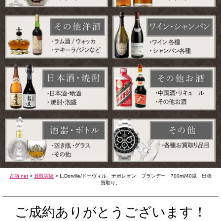
古酒.net
>
買取実績
>
L.Dorville/ドーヴィル ナポレオン ブランデー 700ml/40度 出張
買取り。
ご成約ありがとうございます！