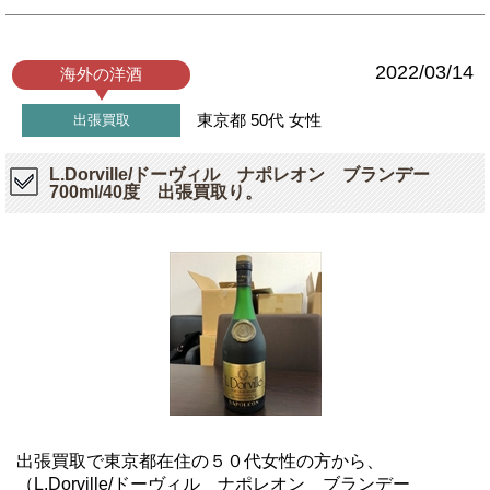
2022/03/14
海外の洋酒
東京都
50代
女性
出張買取
L.Dorville/ドーヴィル ナポレオン ブランデー
700ml/40度 出張買取り。
出張買取で東京都在住の５０代女性の方から、
（L.Dorville/ドーヴィル ナポレオン ブランデー