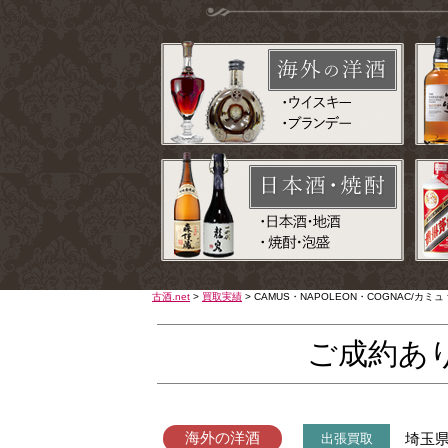
古酒.net
>
買取実績
>
CAMUS・NAPOLEON・COGNAC/
ご成約あ
海外の洋酒
埼玉
出張買取