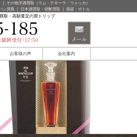
）
|
その他洋酒買取（ラム・テキーラ・ウォッカ）
パン買取
|
日本酒買取・焼酎買取
|
酒器・ボトル
酒買取・高額査定の買トリップ
お客様の声
会社案内