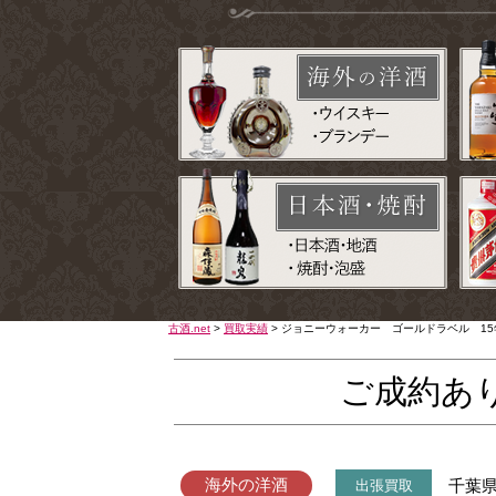
古酒.net
>
買取実績
>
ジョニーウォーカー ゴールドラベル 15
ご成約あ
海外の洋酒
千葉
出張買取