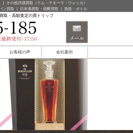
）
|
その他洋酒買取（ラム・テキーラ・ウォッカ）
パン買取
|
日本酒買取・焼酎買取
|
酒器・ボトル
酒買取・高額査定の買トリップ
お客様の声
会社案内