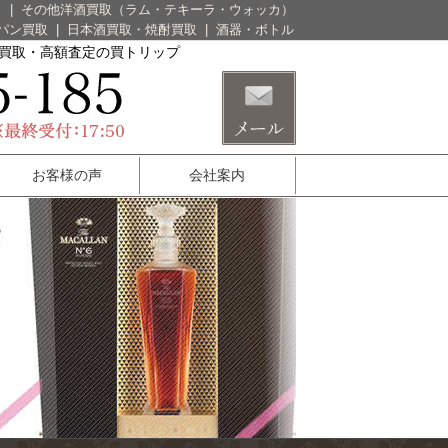
）
|
その他洋酒買取（ラム・テキーラ・ウォッカ）
パン買取
|
日本酒買取・焼酎買取
|
酒器・ボトル
酒買取・高額査定の買トリップ
お客様の声
会社案内