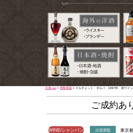
古酒.net
>
買取実績
>
ドルチェット・ダルバ 1997年 赤ワイ
ご成約あ
WINE/シャンパン
東京
出張買取