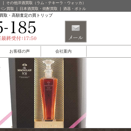
）
|
その他洋酒買取（ラム・テキーラ・ウォッカ）
パン買取
|
日本酒買取・焼酎買取
|
酒器・ボトル
酒買取・高額査定の買トリップ
お客様の声
会社案内