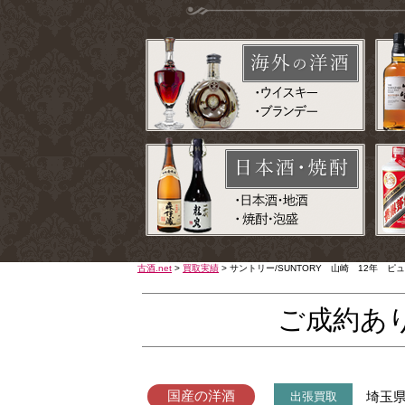
古酒.net
>
買取実績
>
サントリー/SUNTORY 山崎 12年 ピ
ご成約あ
国産の洋酒
埼玉
出張買取