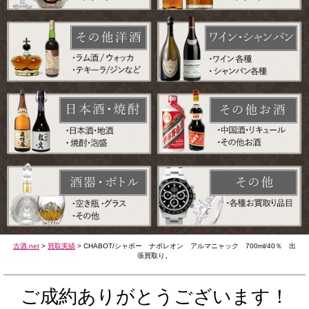
古酒.net
>
買取実績
>
CHABOT/シャボー ナポレオン アルマニャック 700ml/40％ 出
張買取り。
ご成約ありがとうございます！