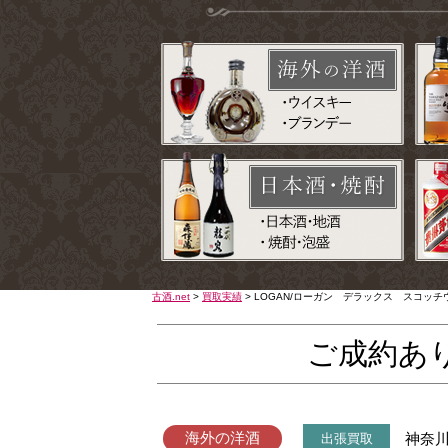
古酒.net
>
買取実績
>
LOGAN/ローガン デラックス スコッ
ご成約あ
海外の洋酒
神奈
出張買取