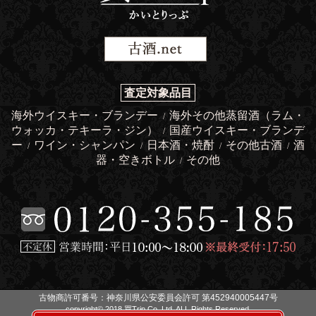
査定対象品目
海外ウイスキー・ブランデー
海外その他蒸留酒（ラム・
/
ウォッカ・テキーラ・ジン）
国産ウイスキー・ブランデ
/
ー
ワイン・シャンパン
日本酒・焼酎
その他古酒
酒
/
/
/
/
器・空きボトル
その他
/
古物商許可番号：神奈川県公安委員会許可 第452940005447号
copyright© 2018 買Trip Co.,Ltd. ALL Rights Reserved.