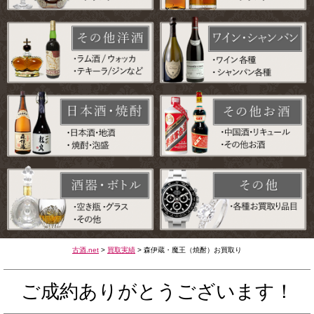
古酒.net
>
買取実績
>
森伊蔵・魔王（焼酎）お買取り
ご成約ありがとうございます！