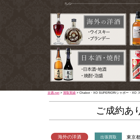
古酒.net
>
買取実績
>
Chabot・XO SUPERIOR/シャボー
ご成約あ
海外の洋酒
東京
出張買取