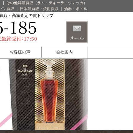
）
|
その他洋酒買取（ラム・テキーラ・ウォッカ）
パン買取
|
日本酒買取・焼酎買取
|
酒器・ボトル
酒買取・高額査定の買トリップ
お客様の声
会社案内