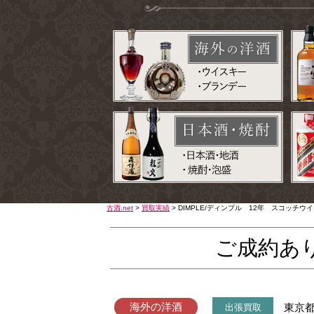
古酒.net
>
買取実績
>
DIMPLE/ディンプル 12年 スコッチ
ご成約あ
海外の洋酒
東京
出張買取