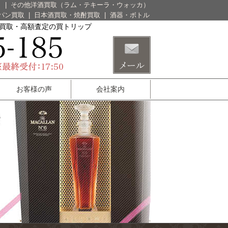
）
|
その他洋酒買取（ラム・テキーラ・ウォッカ）
パン買取
|
日本酒買取・焼酎買取
|
酒器・ボトル
酒買取・高額査定の買トリップ
お客様の声
会社案内