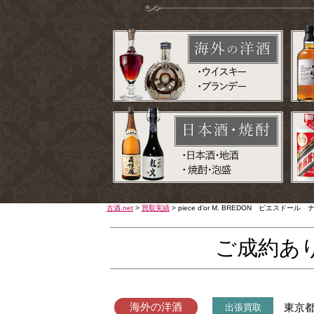
古酒.net
>
買取実績
>
piece d’or M. BREDON ピエ
ご成約あ
海外の洋酒
東京
出張買取