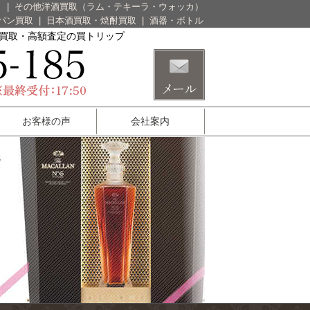
）
|
その他洋酒買取（ラム・テキーラ・ウォッカ）
パン買取
|
日本酒買取・焼酎買取
|
酒器・ボトル
酒買取・高額査定の買トリップ
お客様の声
会社案内