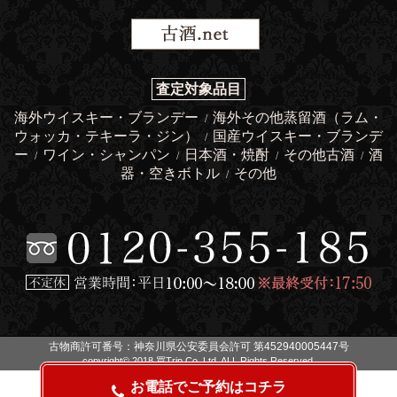
査定対象品目
海外ウイスキー・ブランデー
海外その他蒸留酒（ラム・
/
ウォッカ・テキーラ・ジン）
国産ウイスキー・ブランデ
/
ー
ワイン・シャンパン
日本酒・焼酎
その他古酒
酒
/
/
/
/
器・空きボトル
その他
/
古物商許可番号：神奈川県公安委員会許可 第452940005447号
copyright© 2018 買Trip Co.,Ltd. ALL Rights Reserved.
お電話でご予約はコチラ