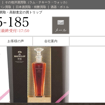
）
|
その他洋酒買取（ラム・テキーラ・ウォッカ）
パン買取
|
日本酒買取・焼酎買取
|
酒器・ボトル
酒買取・高額査定の買トリップ
お客様の声
会社案内