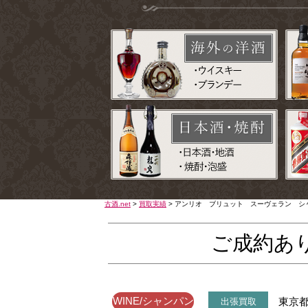
古酒.net
>
買取実績
>
アンリオ ブリュット スーヴェラン シ
ご成約あ
WINE/シャンパン
東京
出張買取