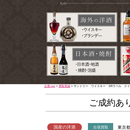
古酒.net
>
買取実績
>
サントリー ウイスキー SRラベル クイ
ご成約あ
国産の洋酒
東京
出張買取