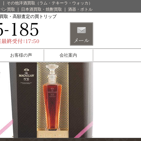
）
|
その他洋酒買取（ラム・テキーラ・ウォッカ）
パン買取
|
日本酒買取・焼酎買取
|
酒器・ボトル
酒買取・高額査定の買トリップ
お客様の声
会社案内