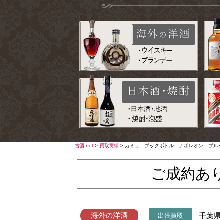
古酒.net
>
買取実績
>
カミュ ブックボトル ナポレオン ブル
ご成約あ
海外の洋酒
千葉
出張買取