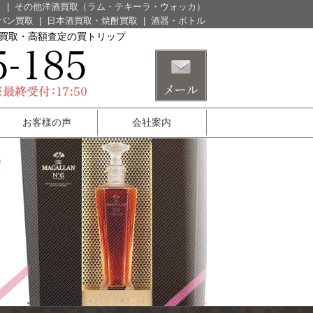
）
|
その他洋酒買取（ラム・テキーラ・ウォッカ）
パン買取
|
日本酒買取・焼酎買取
|
酒器・ボトル
酒買取・高額査定の買トリップ
お客様の声
会社案内