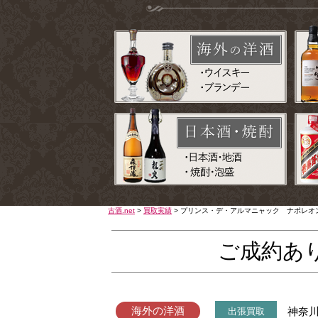
古酒.net
>
買取実績
>
プリンス・デ・アルマニャック ナポレオ
ご成約あ
海外の洋酒
神奈
出張買取