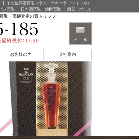
）
|
その他洋酒買取（ラム・テキーラ・ウォッカ）
パン買取
|
日本酒買取・焼酎買取
|
酒器・ボトル
酒買取・高額査定の買トリップ
お客様の声
会社案内