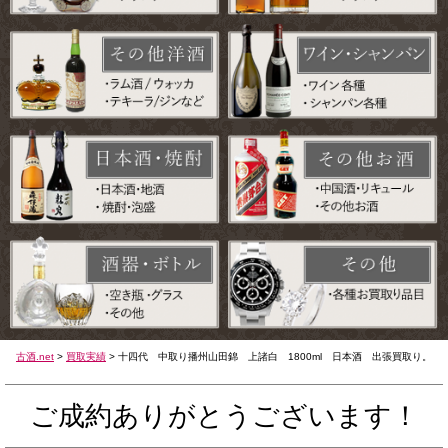
古酒.net
>
買取実績
>
十四代 中取り播州山田錦 上諸白 1800ml 日本酒 出張買取り。
ご成約ありがとうございます！