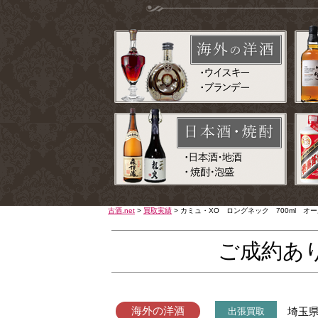
古酒.net
>
買取実績
>
カミュ・XO ロングネック 700ml 
ご成約あ
海外の洋酒
埼玉
出張買取