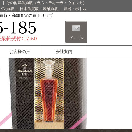
）
|
その他洋酒買取（ラム・テキーラ・ウォッカ）
パン買取
|
日本酒買取・焼酎買取
|
酒器・ボトル
酒買取・高額査定の買トリップ
お客様の声
会社案内