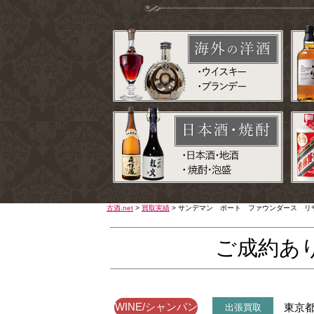
古酒.net
>
買取実績
>
サンデマン ポート ファウンダース リザ
ご成約あ
WINE/シャンパン
東京
出張買取