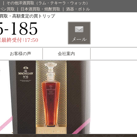
）
|
その他洋酒買取（ラム・テキーラ・ウォッカ）
パン買取
|
日本酒買取・焼酎買取
|
酒器・ボトル
酒買取・高額査定の買トリップ
お客様の声
会社案内