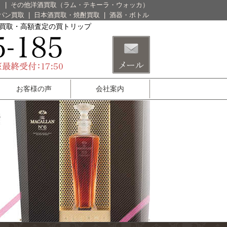
）
|
その他洋酒買取（ラム・テキーラ・ウォッカ）
パン買取
|
日本酒買取・焼酎買取
|
酒器・ボトル
酒買取・高額査定の買トリップ
お客様の声
会社案内