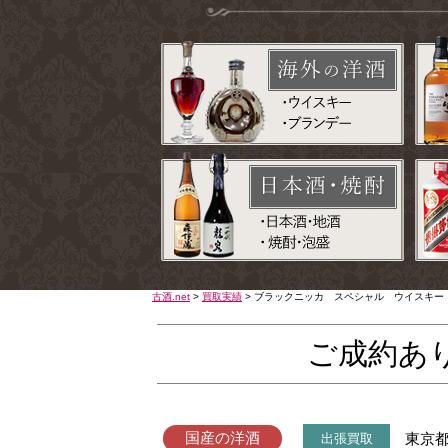
古酒.net
>
買取実績
>
ブラックニッカ スペシャル ウイスキー
ご成約あ
国産の洋酒
東京
出張買取