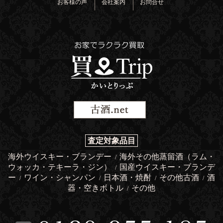
お客様の声
会社案内
お問合せ
査定対象品目
海外ウイスキー・ブランデー
海外その他蒸留酒（ラム・
/
ウォッカ・テキーラ・ジン）
国産ウイスキー・ブランデ
/
ー
ワイン・シャンパン
日本酒・焼酎
その他古酒
酒
/
/
/
/
器・空きボトル
その他
/