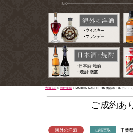
古酒.net
>
買取実績
>
MARION NAPOLEON 陶器ボトルセ
ご成約あ
海外の洋酒
千葉
出張買取