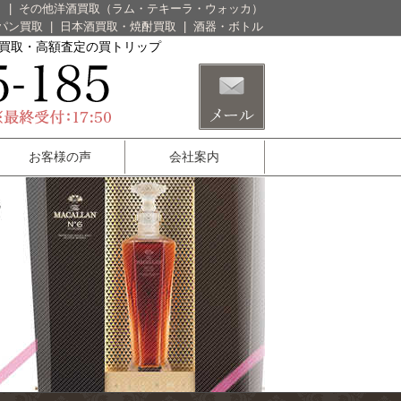
）
|
その他洋酒買取（ラム・テキーラ・ウォッカ）
パン買取
|
日本酒買取・焼酎買取
|
酒器・ボトル
酒買取・高額査定の買トリップ
お客様の声
会社案内