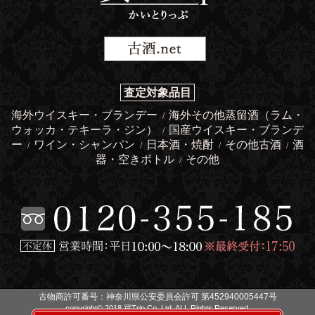
査定対象品目
海外ウイスキー・ブランデー
海外その他蒸留酒（ラム・
/
ウォッカ・テキーラ・ジン）
国産ウイスキー・ブランデ
/
ー
ワイン・シャンパン
日本酒・焼酎
その他古酒
酒
/
/
/
/
器・空きボトル
その他
/
古物商許可番号：神奈川県公安委員会許可 第452940005447号
copyright© 2018 買Trip Co.,Ltd. ALL Rights Reserved.