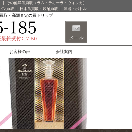
）
|
その他洋酒買取（ラム・テキーラ・ウォッカ）
パン買取
|
日本酒買取・焼酎買取
|
酒器・ボトル
酒買取・高額査定の買トリップ
お客様の声
会社案内