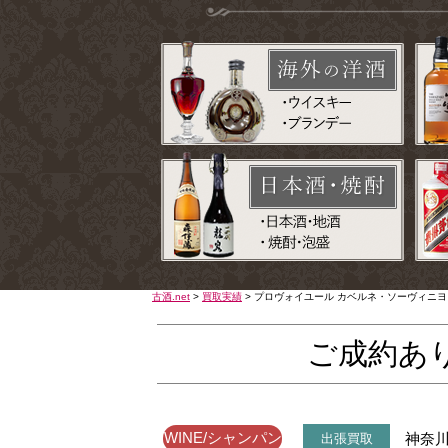
古酒.net
>
買取実績
>
プロヴォイユール カベルネ・ソーヴィニヨン
ご成約あ
WINE/シャンパン
神奈
出張買取