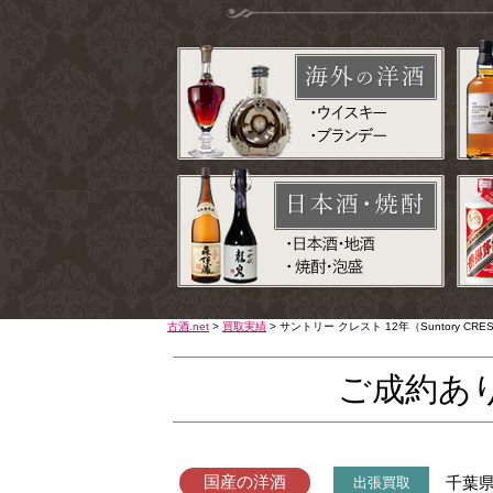
古酒.net
>
買取実績
>
サントリー クレスト 12年（Suntory C
ご成約あ
国産の洋酒
千葉
出張買取