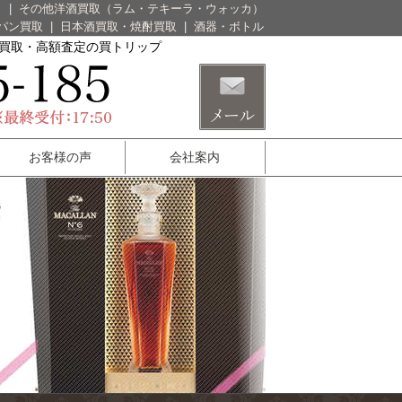
）
|
その他洋酒買取（ラム・テキーラ・ウォッカ）
パン買取
|
日本酒買取・焼酎買取
|
酒器・ボトル
酒買取・高額査定の買トリップ
お客様の声
会社案内