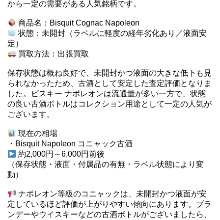
から一定の需要がある人気銘柄です。
商品名：Bisquit Cognac Napoleon
状態：未開封（ラベルに軽度の経年劣化あり／液面安
定）
買取方法：出張買取
保存状態は概ね良好で、未開封かつ液面の大きな低下も見
られなかったため、古酒として安定した査定評価となりま
した。ビスキー ナポレオンは流通量が多い一方で、状態
の良い古酒ボトルはコレクション用途として一定の人気が
ございます。
現在の相場
・Bisquit Napoleon コニャック古酒
約2,000円～6,000円前後
（保存状態・液面・付属品の有無・ラベル状態により変
動）
ナポレオン等級のコニャックは、未開封かつ液面が安
定しているほど評価が上がりやすい傾向にあります。ブラ
ンデーやウイスキーなどの古酒ボトルがございましたら、