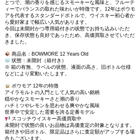
とつで、潮の香りを感じるスモーキーな風味と、フルーテ
ィーでバランスの取れた味わいが特徴です。12年はボウモ
アを代表するスタンダードボトルで、ウイスキー初心者か
ら愛好家まで幅広い人気があります。
今回は未開封かつ専用箱付きの状態でお持ち込みいただ
き、保存状態も良好であったため、高価買取させていただ
きました。
商品名：BOWMORE 12 Years Old
状態：未開封（箱付き）
※ 箱の有無、ラベルの状態、液面の高さ、旧ボトル仕様
などにより変動いたします。
ボウモア 12年の特徴
アイラモルトの入門として人気の高い銘柄
穏やかなスモーキーさと潮の香り
ハチミツやレモンを思わせる爽やかな風味
世界中で安定した需要を誇る定番モデル
スコッチウイスキー高価買取中
未開封で状態の良いお品物は高価査定の対象となります。
箱付きや旧ボトル、限定品はさらに査定額がアップする場
合もございます。