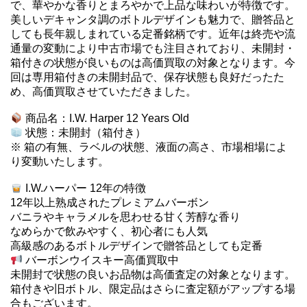
で、華やかな香りとまろやかで上品な味わいが特徴です。
美しいデキャンタ調のボトルデザインも魅力で、贈答品と
しても長年親しまれている定番銘柄です。近年は終売や流
通量の変動により中古市場でも注目されており、未開封・
箱付きの状態が良いものは高価買取の対象となります。今
回は専用箱付きの未開封品で、保存状態も良好だったた
め、高価買取させていただきました。
商品名：I.W. Harper 12 Years Old
状態：未開封（箱付き）
※ 箱の有無、ラベルの状態、液面の高さ、市場相場によ
り変動いたします。
I.W.ハーパー 12年の特徴
12年以上熟成されたプレミアムバーボン
バニラやキャラメルを思わせる甘く芳醇な香り
なめらかで飲みやすく、初心者にも人気
高級感のあるボトルデザインで贈答品としても定番
バーボンウイスキー高価買取中
未開封で状態の良いお品物は高価査定の対象となります。
箱付きや旧ボトル、限定品はさらに査定額がアップする場
合もございます。