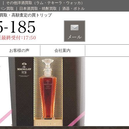
）
|
その他洋酒買取（ラム・テキーラ・ウォッカ）
パン買取
|
日本酒買取・焼酎買取
|
酒器・ボトル
酒買取・高額査定の買トリップ
お客様の声
会社案内