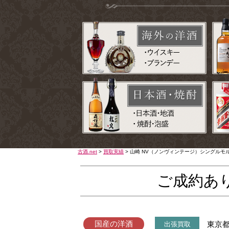
古酒.net
>
買取実績
>
山崎 NV（ノンヴィンテージ）シングル
ご成約あ
国産の洋酒
東京
出張買取