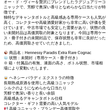
オー・ド・ヴィーを贅沢にブレンドしたラグジュアリーコ
ニャックで、芳醇で奥深い香りとなめらかな口当たりが特
徴です。
独特なデキャンタボトルと高級感ある専用ケースも人気が
高く、コレクターや高級酒愛好家から非常に高い評価を受
けています。中古市場でも安定した需要があり、状態の良
い未開封品は高価買取の対象となります。今回は専用ケー
ス・冊子付きの未開封品で、保存状態も非常に良好だった
ため、高価買取させていただきました。
商品名：Hennessy Paradis Extra Rare Cognac
状態：未開封（専用ケース・冊子付き）
※ 箱・付属品の有無、液面の高さ、ボトル状態、市場相
場により変動いたします。
ヘネシー パラディ エクストラの特徴
長期熟成原酒を使用した高級コニャック
シルクのようになめらかな口当たり
芳醇で奥深い香りと長い余韻
高級感あるデキャンタボトル仕様
コレクター・ギフト需要の高い人気モデル
高級コニャック・ブランデー高価買取中