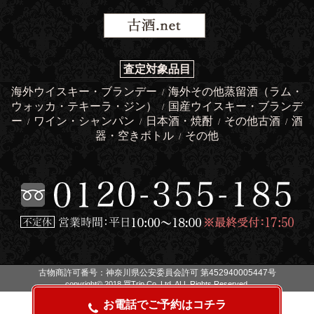
査定対象品目
海外ウイスキー・ブランデー
海外その他蒸留酒（ラム・
/
ウォッカ・テキーラ・ジン）
国産ウイスキー・ブランデ
/
ー
ワイン・シャンパン
日本酒・焼酎
その他古酒
酒
/
/
/
/
器・空きボトル
その他
/
古物商許可番号：神奈川県公安委員会許可 第452940005447号
copyright© 2018 買Trip Co.,Ltd. ALL Rights Reserved.
お電話でご予約はコチラ