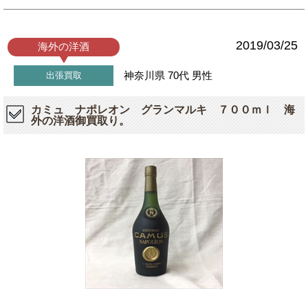
2019/03/25
海外の洋酒
神奈川県
70代
男性
出張買取
カミュ ナポレオン グランマルキ ７００ｍｌ 海
外の洋酒御買取り。