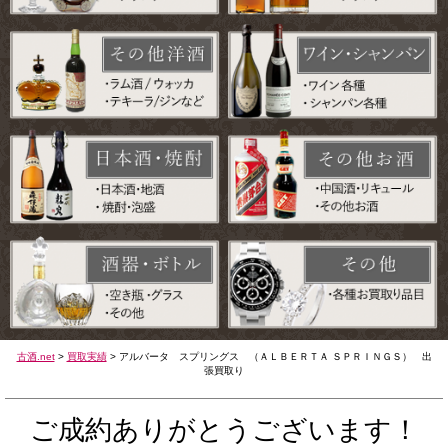
古酒.net
>
買取実績
>
アルバータ スプリングス （ＡＬＢＥＲＴＡ ＳＰＲＩＮＧＳ） 出
張買取り
ご成約ありがとうございます！