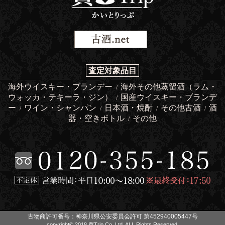
査定対象品目
海外ウイスキー・ブランデー
海外その他蒸留酒（ラム・
/
ウォッカ・テキーラ・ジン）
国産ウイスキー・ブランデ
/
ー
ワイン・シャンパン
日本酒・焼酎
その他古酒
酒
/
/
/
/
器・空きボトル
その他
/
古物商許可番号：神奈川県公安委員会許可 第452940005447号
copyright© 2018 買Trip Co.,Ltd. ALL Rights Reserved.