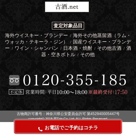
査定対象品目
海外ウイスキー・ブランデー
海外その他蒸留酒（ラム・
/
ウォッカ・テキーラ・ジン）
国産ウイスキー・ブランデ
/
ー
ワイン・シャンパン
日本酒・焼酎
その他古酒
酒
/
/
/
/
器・空きボトル
その他
/
古物商許可番号：神奈川県公安委員会許可 第452940005447号
copyright© 2018 買Trip Co.,Ltd. ALL Rights Reserved.
お電話でご予約はコチラ