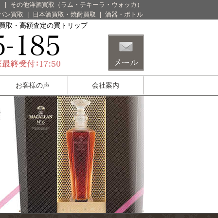
）
|
その他洋酒買取（ラム・テキーラ・ウォッカ）
パン買取
|
日本酒買取・焼酎買取
|
酒器・ボトル
酒買取・高額査定の買トリップ
お客様の声
会社案内