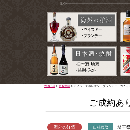
古酒.net
>
買取実績
>
カミュ ナポレオン ブランデー コニャ
ご成約あ
海外の洋酒
埼玉
出張買取