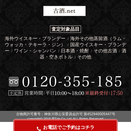
査定対象品目
海外ウイスキー・ブランデー
海外その他蒸留酒（ラム・
/
ウォッカ・テキーラ・ジン）
国産ウイスキー・ブランデ
/
ー
ワイン・シャンパン
日本酒・焼酎
その他古酒
酒
/
/
/
/
器・空きボトル
その他
/
古物商許可番号：神奈川県公安委員会許可 第452940005447号
copyright© 2018 買Trip Co.,Ltd. ALL Rights Reserved.
お電話でご予約はコチラ